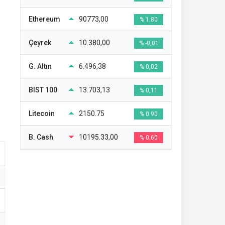
Ethereum
90773,00
% 1.80
Çeyrek
10.380,00
% -0,01
G. Altın
6.496,38
% 0,02
BIST 100
13.703,13
% 0,11
Litecoin
2150.75
% 0.90
B. Cash
10195.33,00
% 0.60