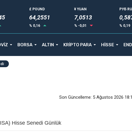
£ POUND
¥ YUAN
РУБ R
45
64,2551
7,0513
0,58
% 0,16
% -0,01
% 0,19
VİZ
BORSA
ALTIN
KRİPTO PARA
HİSSE
END
edi
Son Güncelleme: 5 Ağustos 2026 18:
ISA) Hisse Senedi Günlük