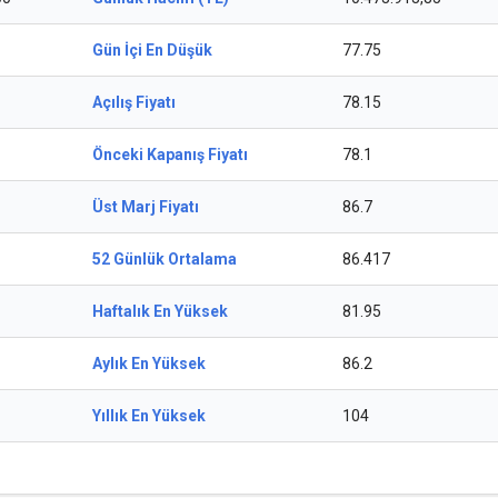
Gün İçi En Düşük
77.75
Açılış Fiyatı
78.15
Önceki Kapanış Fiyatı
78.1
Üst Marj Fiyatı
86.7
52 Günlük Ortalama
86.417
Haftalık En Yüksek
81.95
Aylık En Yüksek
86.2
Yıllık En Yüksek
104