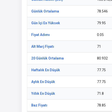
Günlük Ortalama
78.546
Gün İçi En Yüksek
79.95
Fiyat Adımı
0.05
Alt Marj Fiyatı
71
20 Günlük Ortalama
80.932
Haftalık En Düşük
77.75
Aylık En Düşük
77.75
Yıllık En Düşük
71.8
Baz Fiyatı
78.85