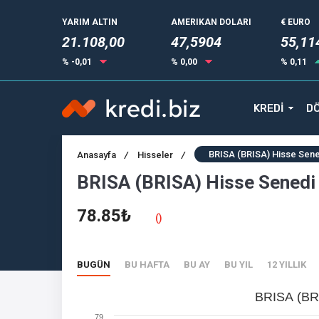
YARIM ALTIN
AMERIKAN DOLARI
€ EURO
21.108,00
47,5904
55,11
% -0,01
% 0,00
% 0,11
KREDİ
DÖ
BRISA (BRISA) Hisse Sen
Anasayfa
/
Hisseler
/
BRISA (BRISA) Hisse Senedi
78.85₺
()
BUGÜN
BU HAFTA
BU AY
BU YIL
12 YILLIK
BRISA (BR
79