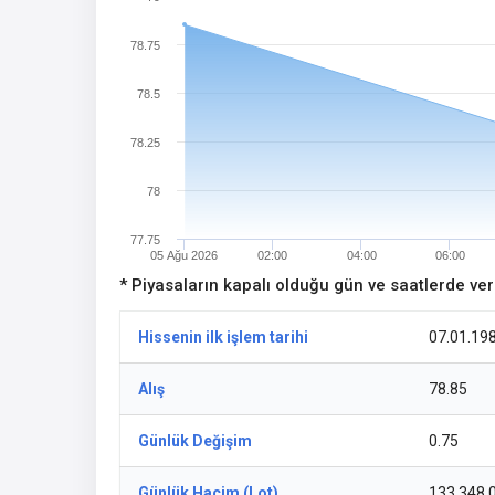
78.75
78.5
78.25
78
77.75
05 Ağu 2026
02:00
04:00
06:00
* Piyasaların kapalı olduğu gün ve saatlerde ve
Hissenin ilk işlem tarihi
07.01.19
Alış
78.85
Günlük Değişim
0.75
Günlük Hacim (Lot)
133.348,