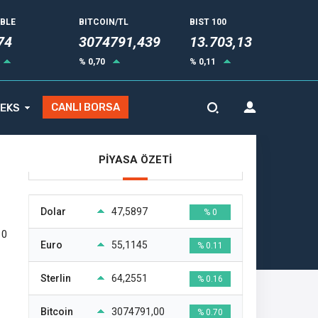
UBLE
BITCOIN/TL
BIST 100
74
3074791,439
13.703,13
% 0,70
% 0,11
CANLI BORSA
EKS
PİYASA ÖZETİ
Dolar
47,5897
% 0
10
Euro
55,1145
% 0.11
Sterlin
64,2551
% 0.16
Bitcoin
3074791,00
% 0.70