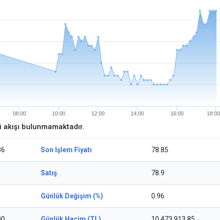
08:00
10:00
12:00
14:00
16:00
18:00
ri akışı bulunmamaktadır.
86
Son İşlem Fiyatı
78.85
Satış
78.9
Günlük Değişim (%)
0.96
00
Günlük Hacim (TL)
10.473.913,85