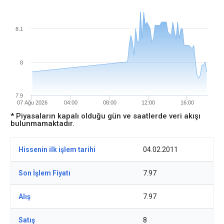
8.1
8
7.9
07 Ağu 2026
04:00
08:00
12:00
16:00
* Piyasaların kapalı olduğu gün ve saatlerde veri akışı
bulunmamaktadır.
Hissenin ilk işlem tarihi
04.02.2011
Son İşlem Fiyatı
7.97
Alış
7.97
Satış
8