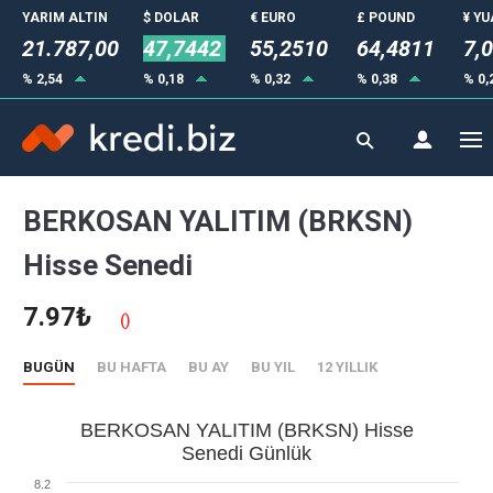
YARIM ALTIN
$ DOLAR
€ EURO
£ POUND
¥ Y
21.787,00
47,7442
55,2510
64,4811
7,
% 2,54
% 0,18
% 0,32
% 0,38
% 0,
BERKOSAN YALITIM (BRKSN)
Hisse Senedi
7.97₺
()
BUGÜN
BU HAFTA
BU AY
BU YIL
12 YILLIK
BERKOSAN YALITIM (BRKSN) Hisse
Senedi Günlük
8.2