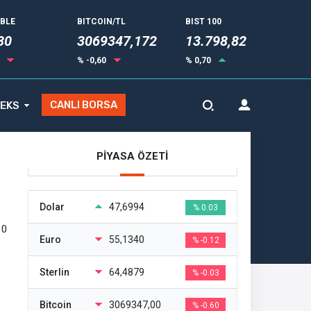
UBLE
BITCOIN/TL
BIST 100
80
3069347,172
13.798,82
4
% -0,60
% 0,70
CANLI BORSA
EKS
PİYASA ÖZETİ
Dolar
47,6994
% 0.03
10
Euro
55,1340
% -0.12
Sterlin
64,4879
% -0.03
Bitcoin
3069347,00
% -0.60