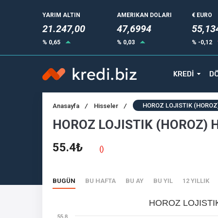
YARIM ALTIN
AMERIKAN DOLARI
€ EURO
21.247,00
47,6994
55,13
% 0,65
% 0,03
% -0,12
KREDİ
DÖ
HOROZ LOJISTIK (HOROZ)
Anasayfa
/
Hisseler
/
HOROZ LOJISTIK (HOROZ) H
55.4₺
()
BUGÜN
BU HAFTA
BU AY
BU YIL
12 YILLIK
HOROZ LOJISTIK
55.8