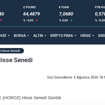
£ POUND
¥ YUAN
РУБ R
40
64,4879
7,0680
0,57
% -0,03
% 0,04
% -0,3
VİZ
BORSA
ALTIN
KRİPTO PARA
HİSSE
END
 Hisse Senedi
isse Senedi
Son Güncelleme: 6 Ağustos 2026 18:
 (HOROZ) Hisse Senedi Günlük