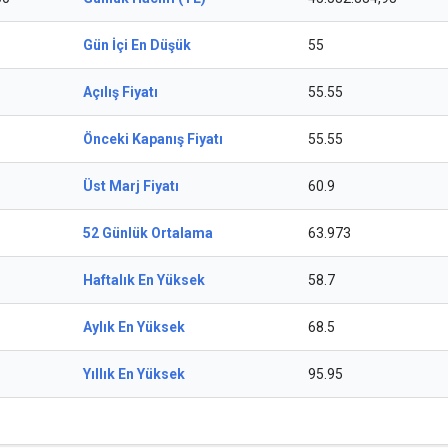
Gün İçi En Düşük
55
Açılış Fiyatı
55.55
Önceki Kapanış Fiyatı
55.55
Üst Marj Fiyatı
60.9
52 Günlük Ortalama
63.973
Haftalık En Yüksek
58.7
Aylık En Yüksek
68.5
Yıllık En Yüksek
95.95