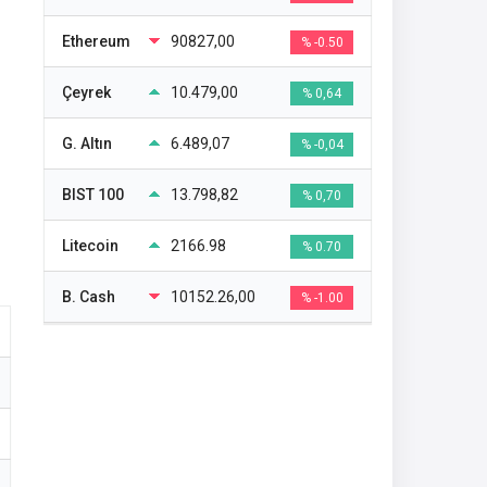
Ethereum
90827,00
% -0.50
Çeyrek
10.479,00
% 0,64
G. Altın
6.489,07
% -0,04
BIST 100
13.798,82
% 0,70
Litecoin
2166.98
% 0.70
B. Cash
10152.26,00
% -1.00