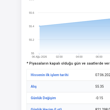
55.6
55.4
55.2
55
06 Ağu 2026
02:00
04:00
06:00
* Piyasaların kapalı olduğu gün ve saatlerde ve
Hissenin ilk işlem tarihi
07.06.20
Alış
55.35
Günlük Değişim
-0.15
Günlük Hacim (Lot)
821.298,