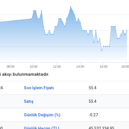
08:00
10:00
12:00
14:00
16:00
18:00
ri akışı bulunmamaktadır.
24
Son İşlem Fiyatı
55.4
Satış
55.4
Günlük Değişim (%)
-0.27
00
Günlük Hacim (TL)
45.532.334,95