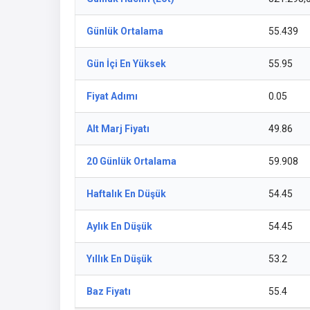
Günlük Ortalama
55.439
Gün İçi En Yüksek
55.95
Fiyat Adımı
0.05
Alt Marj Fiyatı
49.86
20 Günlük Ortalama
59.908
Haftalık En Düşük
54.45
Aylık En Düşük
54.45
Yıllık En Düşük
53.2
Baz Fiyatı
55.4