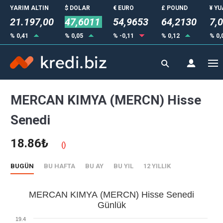
YARIM ALTIN
$ DOLAR
€ EURO
£ POUND
¥ Y
21.197,00
47,6011
54,9653
64,2130
7,
% 0,41
% 0,05
% -0,11
% 0,12
% 0,
MERCAN KIMYA (MERCN) Hisse
Senedi
18.86₺
()
BUGÜN
BU HAFTA
BU AY
BU YIL
12 YILLIK
MERCAN KIMYA (MERCN) Hisse Senedi
Günlük
19.4