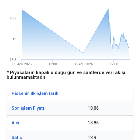
19.2
19
18.8
05 Ağu 2026
12:00
06 Ağu 2026
12:00
* Piyasaların kapalı olduğu gün ve saatlerde veri akışı
bulunmamaktadır.
Hissenin ilk işlem tarihi
Son İşlem Fiyatı
18.86
Alış
18.86
Satış
18.9