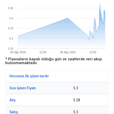
5.35
5.3
5.25
5.2
5.15
05 Ağu 2026
12:00
06 Ağu 2026
12:00
* Piyasaların kapalı olduğu gün ve saatlerde veri akışı
bulunmamaktadır.
Hissenin ilk işlem tarihi
Son İşlem Fiyatı
5.3
Alış
5.28
Satış
5.3