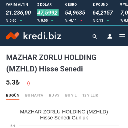
YARIM ALTIN
$ DOLAR
€ EURO
£ POUND
¥ Y
21.236,00
47,5992
54,9635
64,2157
7,
% 0,60
% 0,05
% -0,11
% 0,13
% 0,
MAZHAR ZORLU HOLDING
(MZHLD) Hisse Senedi
5.3₺
()
BUGÜN
BU HAFTA
BU AY
BU YIL
12 YILLIK
MAZHAR ZORLU HOLDING (MZHLD)
Hisse Senedi Günlük
5.4