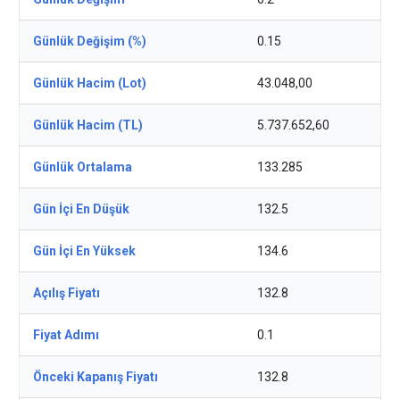
Günlük Değişim (%)
0.15
Günlük Hacim (Lot)
43.048,00
Günlük Hacim (TL)
5.737.652,60
Günlük Ortalama
133.285
Gün İçi En Düşük
132.5
Gün İçi En Yüksek
134.6
Açılış Fiyatı
132.8
Fiyat Adımı
0.1
Önceki Kapanış Fiyatı
132.8