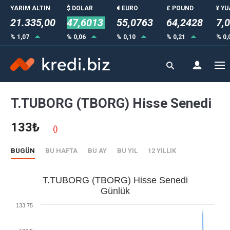
YARIM ALTIN
$ DOLAR
€ EURO
£ POUND
¥ Y
21.335,00
47,6013
55,0763
64,2428
7,
% 1,07
% 0,06
% 0,10
% 0,21
% 0,
T.TUBORG (TBORG) Hisse Senedi
133₺
()
BUGÜN
BU HAFTA
BU AY
BU YIL
12 YILLIK
T.TUBORG (TBORG) Hisse Senedi
Günlük
133.75