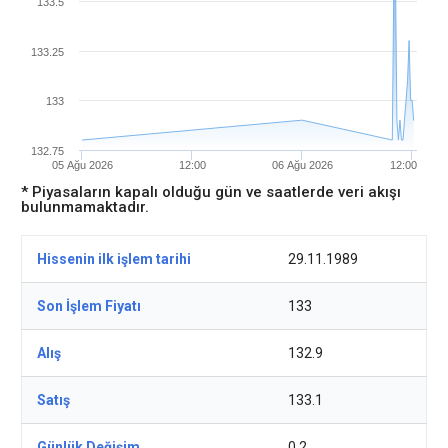
133.5
133.25
133
132.75
05 Ağu 2026
12:00
06 Ağu 2026
12:00
* Piyasaların kapalı olduğu gün ve saatlerde veri akışı
bulunmamaktadır.
Hissenin ilk işlem tarihi
29.11.1989
Son İşlem Fiyatı
133
Alış
132.9
Satış
133.1
Günlük Değişim
0.2