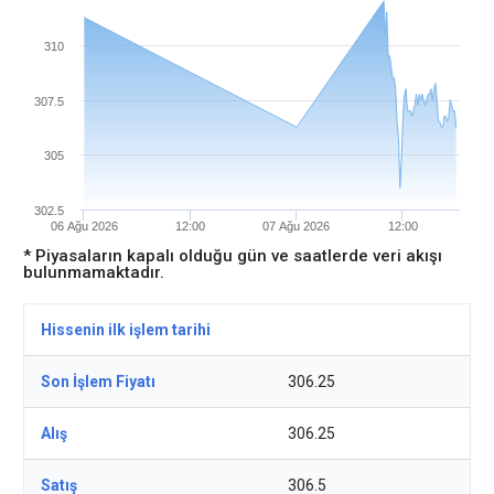
310
307.5
305
302.5
06 Ağu 2026
12:00
07 Ağu 2026
12:00
* Piyasaların kapalı olduğu gün ve saatlerde veri akışı
bulunmamaktadır.
Hissenin ilk işlem tarihi
Son İşlem Fiyatı
306.25
Alış
306.25
Satış
306.5