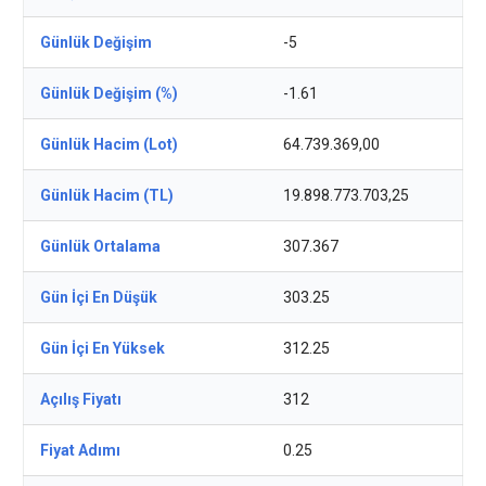
Günlük Değişim
-5
Günlük Değişim (%)
-1.61
Günlük Hacim (Lot)
64.739.369,00
Günlük Hacim (TL)
19.898.773.703,25
Günlük Ortalama
307.367
Gün İçi En Düşük
303.25
Gün İçi En Yüksek
312.25
Açılış Fiyatı
312
Fiyat Adımı
0.25