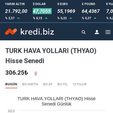
YARIM ALTIN
$ DOLAR
€ EURO
£ POUND
¥ Y
21.792,00
47,7055
55,1969
64,4367
7,
% 2,57
% 0,15
% 0,32
% 0,37
% 0,
TURK HAVA YOLLARI (THYAO)
Hisse Senedi
306.25₺
()
BUGÜN
BU HAFTA
BU AY
BU YIL
12 YILLIK
TURK HAVA YOLLARI (THYAO) Hisse
Senedi Günlük
312.5