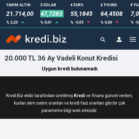
YARIM ALTIN
$ DOLAR
€ EURO
£ POUND
¥ Y
21.714,00
47,7283
55,1845
64,4508
7,
% 2,20
% 0,01
% -0,03
% 0,00
% -0
20.000 TL 36 Ay Vadeli Konut Kredisi
Uygun kredi bulunamadı
Kredi.Biz ekibi tarafından üretilmiş
Kredi
ve finans güncel verileri,
kurları alım satım oranları ve kredi faiz oranları gibi bir çok
parametre bilgi web sitesidir.