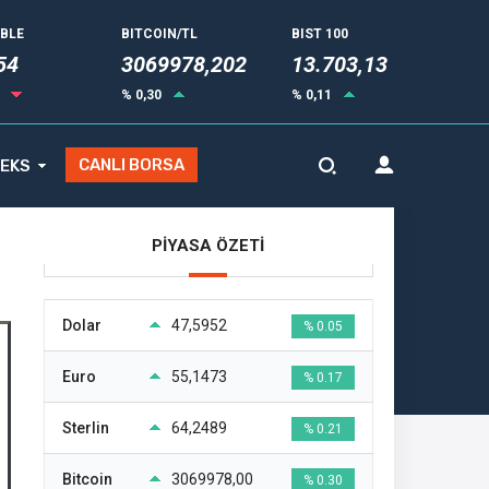
UBLE
BITCOIN/TL
BIST 100
53
3069978,202
13.703,13
3
% 0,30
% 0,11
CANLI BORSA
EKS
PİYASA ÖZETİ
Dolar
47,5952
% 0.05
Euro
55,1473
% 0.17
Sterlin
64,2489
% 0.21
Bitcoin
3069978,00
% 0.30