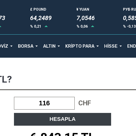
£ POUND
¥ YUAN
РУБ R
71
64,2489
7,0546
0,58
% 0,21
% 0,06
% -0,1
VİZ
BORSA
ALTIN
KRİPTO PARA
HİSSE
END
TL?
CHF
HESAPLA