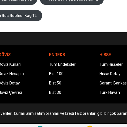
 Rus Rublesi Kaç TL
DÖVİZ
ENDEKS
HİSSE
Döviz Kurları
Tüm Endeksler
Tüm Hisseler
Döviz Hesapla
Bist 100
Hisse Detay
Döviz Detay
Bist 50
Garanti Bankas
döviz Çevirici
Bist 30
Türk Hava Y.
erileri, kurları alım satım oranları ve kredi faiz oranları gibi bir çok param