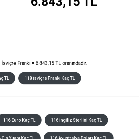
6.843,15 TL
İsviçre Frankı = 6.843,15 TL oranındadır.
aç TL
118 İsviçre Frankı Kaç TL
116 Euro Kaç TL
116 İngiliz Sterlini Kaç TL
 Çin Yuanı Kaç TL
116 Avustralya Doları Kaç TL