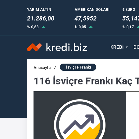
YARIM ALTIN
AMERIKAN DOLARI
€ EURO
21.286,00
47,5952
55,14
% 0,83
% 0,05
% 0,17
KREDİ
DÖ
İsviçre Frankı
Anasayfa
/
116 İsviçre Frankı Kaç 