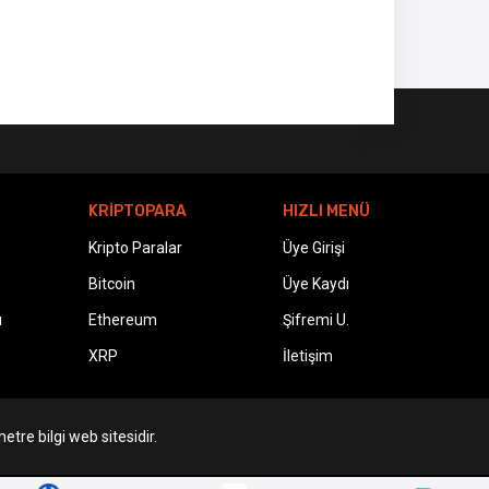
KRİPTOPARA
HIZLI MENÜ
Kripto Paralar
Üye Girişi
Bitcoin
Üye Kaydı
ı
Ethereum
Şifremi U.
XRP
İletişim
etre bilgi web sitesidir.