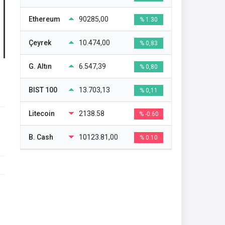
Ethereum
90285,00
% 1.30
Çeyrek
10.474,00
% 0,83
G. Altın
6.547,39
% 0,80
BIST 100
13.703,13
% 0,11
Litecoin
2138.58
% -0.60
B. Cash
10123.81,00
% 0.10