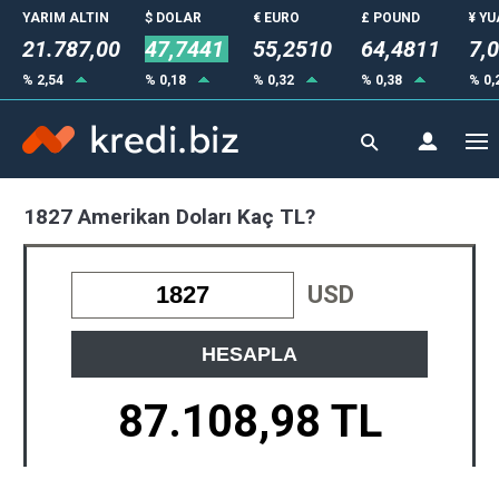
YARIM ALTIN
$ DOLAR
€ EURO
£ POUND
¥ Y
21.787,00
47,7441
55,2510
64,4811
7,
% 2,54
% 0,18
% 0,32
% 0,38
% 0,
1827 Amerikan Doları Kaç TL?
USD
HESAPLA
87.108,98 TL