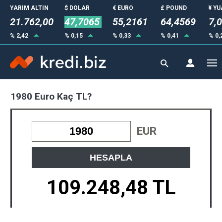
YARIM ALTIN
$ DOLAR
€ EURO
£ POUND
¥ Y
21.762,00
47,7065
55,2161
64,4569
7,
% 2,42
% 0,15
% 0,33
% 0,41
% 0,
1980 Euro Kaç TL?
EUR
HESAPLA
109.248,48 TL