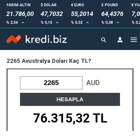
YARIM ALTIN
$ DOLAR
€ EURO
£ POUND
¥ Y
21.786,00
47,7032
55,2014
64,4376
7,
% 2,54
% 0,15
% 0,32
% 0,38
% 0,
2265 Avustralya Doları Kaç TL?
AUD
HESAPLA
76.315,32 TL