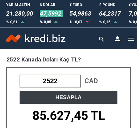
YARIM ALTIN
$ DOLAR
€ EURO
£ POUND
¥ Y
21.280,00
47,5992
54,9863
64,2317
7,
% 0,81
% 0,05
% -0,07
% 0,15
% 0,
2522 Kanada Doları Kaç TL?
CAD
HESAPLA
85.627,45 TL