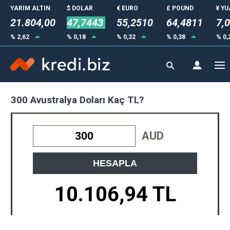
YARIM ALTIN
$ DOLAR
€ EURO
£ POUND
¥ Y
21.804,00
47,7443
55,2510
64,4811
7,
% 2,62
% 0,18
% 0,32
% 0,38
% 0,
300 Avustralya Doları Kaç TL?
AUD
HESAPLA
10.106,94 TL