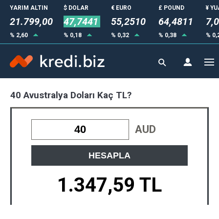
YARIM ALTIN
$ DOLAR
€ EURO
£ POUND
¥ Y
21.799,00
47,7441
55,2510
64,4811
7,
% 2,60
% 0,18
% 0,32
% 0,38
% 0,
40 Avustralya Doları Kaç TL?
AUD
HESAPLA
1.347,59 TL