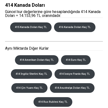
414 Kanada Doları
Güncel kur değerlerine göre hesaplandığında 414 Kanada
Doları = 14.153,96 TL oranındadır.
415 Kanada Doları Kaç TL
416 Kanada Doları Kaç TL
Aynı Miktarda Diğer Kurlar
414 Amerikan Doları Kaç TL
414 Euro Kaç TL
414 İngiliz Sterlini Kaç TL
414 İsviçre Frankı Kaç TL
414 Çin Yuanı Kaç TL
414 Avustralya Doları Kaç TL
414 Rus Rublesi Kaç TL