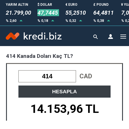
YARIM ALTIN
$ DOLAR
€ EURO
£ POUND
¥ Y
21.799,00
47,7445
55,2510
64,4811
7,
% 2,60
% 0,18
% 0,32
% 0,38
% 0,
414 Kanada Doları Kaç TL?
CAD
HESAPLA
14.153,96 TL