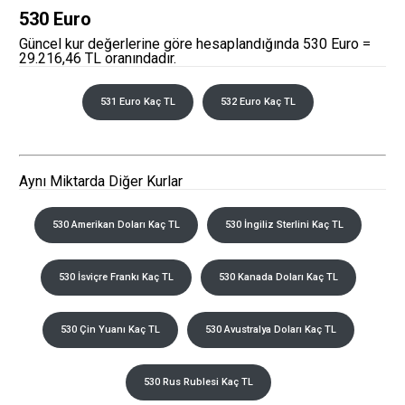
530 Euro
Güncel kur değerlerine göre hesaplandığında 530 Euro =
29.216,46 TL oranındadır.
531 Euro Kaç TL
532 Euro Kaç TL
Aynı Miktarda Diğer Kurlar
530 Amerikan Doları Kaç TL
530 İngiliz Sterlini Kaç TL
530 İsviçre Frankı Kaç TL
530 Kanada Doları Kaç TL
530 Çin Yuanı Kaç TL
530 Avustralya Doları Kaç TL
530 Rus Rublesi Kaç TL