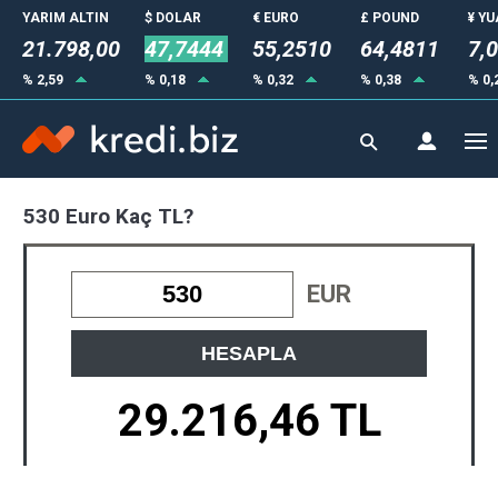
YARIM ALTIN
$ DOLAR
€ EURO
£ POUND
¥ Y
21.798,00
47,7444
55,2510
64,4811
7,
% 2,59
% 0,18
% 0,32
% 0,38
% 0,
530 Euro Kaç TL?
EUR
HESAPLA
29.216,46 TL