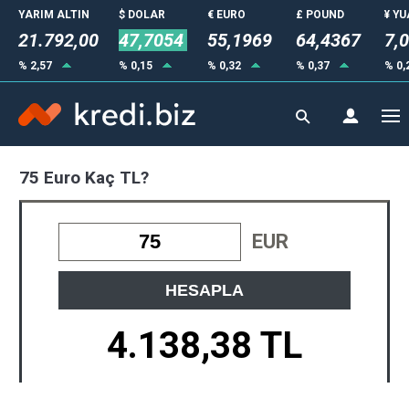
YARIM ALTIN
$ DOLAR
€ EURO
£ POUND
¥ Y
21.792,00
47,7054
55,1969
64,4367
7,
% 2,57
% 0,15
% 0,32
% 0,37
% 0,
75 Euro Kaç TL?
EUR
HESAPLA
4.138,38 TL