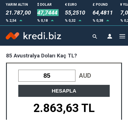
YARIM ALTIN
$ DOLAR
€ EURO
£ POUND
¥ Y
21.787,00
47,7444
55,2510
64,4811
7,
% 2,54
% 0,18
% 0,32
% 0,38
% 0,
85 Avustralya Doları Kaç TL?
AUD
HESAPLA
2.863,63 TL