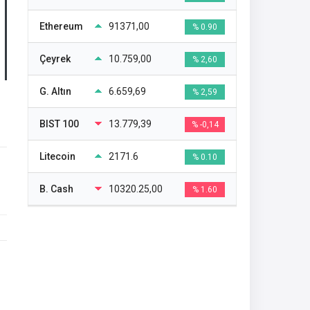
Ethereum
91371,00
% 0.90
Çeyrek
10.759,00
% 2,60
G. Altın
6.659,69
% 2,59
BIST 100
13.779,39
% -0,14
Litecoin
2171.6
% 0.10
B. Cash
10320.25,00
% 1.60