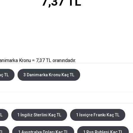
7,37 TL
animarka Kronu = 7,37 TL oranındadır.
aç TL
3 Danimarka Kronu Kaç TL
TL
1 İngiliz Sterlini Kaç TL
1 İsviçre Frankı Kaç TL
TL
1 Avustralya Doları Kaç TL
1 Rus Rublesi Kaç TL