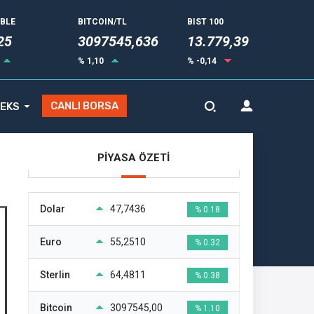
UBLE
BITCOIN/TL
BIST 100
31
3097545,636
13.779,39
% 1,10
% -0,14
CANLI BORSA
EKS
PİYASA ÖZETİ
Dolar
47,7436
% 0.18
Euro
55,2510
% 0.32
Sterlin
64,4811
% 0.38
Bitcoin
3097545,00
% 1.10