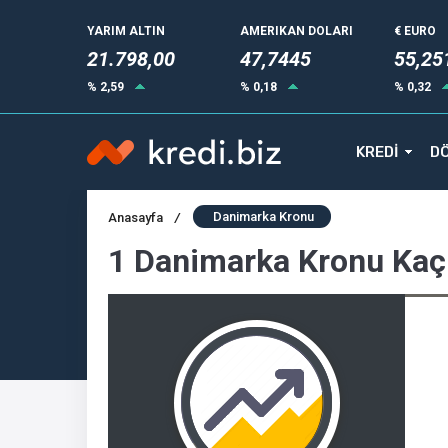
YARIM ALTIN
AMERIKAN DOLARI
€ EURO
21.798,00
47,7445
55,25
% 2,59
% 0,18
% 0,32
KREDİ
DÖ
Danimarka Kronu
Anasayfa
/
1 Danimarka Kronu Kaç