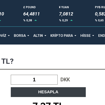
£ POUND
¥ YUAN
РУБ R
12
64,4811
7,0812
0,58
% 0,38
% 0,29
% 0,65
VİZ
BORSA
ALTIN
KRİPTO PARA
HİSSE
END
 TL?
DKK
HESAPLA