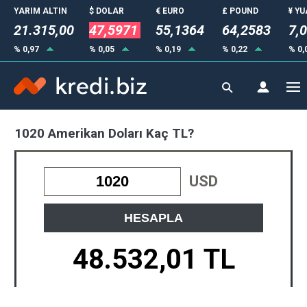
YARIM ALTIN
$ DOLAR
€ EURO
£ POUND
¥ Y
21.315,00
47,5971
55,1364
64,2583
7,
% 0,97
% 0,05
% 0,19
% 0,22
% 0,
1020 Amerikan Doları Kaç TL?
USD
HESAPLA
48.532,01 TL