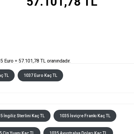
57.101,78 TL
5 Euro = 57.101,78 TL oranındadır.
aç TL
1037 Euro Kaç TL
5 İngiliz Sterlini Kaç TL
1035 İsviçre Frankı Kaç TL
5 Çin Yuanı Kaç TL
1035 Avustralya Doları Kaç TL