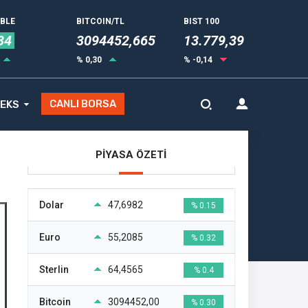
UBLE
BITCOIN/TL
BIST 100
34
3094452,665
13.779,39
% 0,30
% -0,14
CANLI BORSA
EKS
PİYASA ÖZETİ
Dolar
47,6982
% 0.15
Euro
55,2085
% 0.32
Sterlin
64,4565
% 0.4
Bitcoin
3094452,00
% 0.30