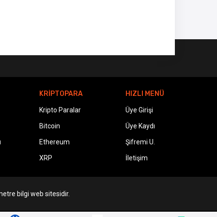
KRİPTOPARA
HIZLI MENÜ
Kripto Paralar
Üye Girişi
Bitcoin
Üye Kaydı
ı
Ethereum
Şifremi U.
XRP
İletişim
etre bilgi web sitesidir.