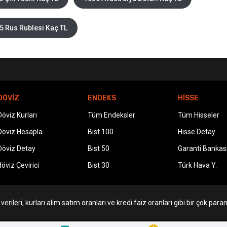
5 Rus Rublesi Kaç TL
DÖVİZ
ENDEKS
HİSSE
Döviz Kurları
Tüm Endeksler
Tüm Hisseler
Döviz Hesapla
Bist 100
Hisse Detay
Döviz Detay
Bist 50
Garanti Bankas
döviz Çevirici
Bist 30
Türk Hava Y.
erileri, kurları alım satım oranları ve kredi faiz oranları gibi bir çok param