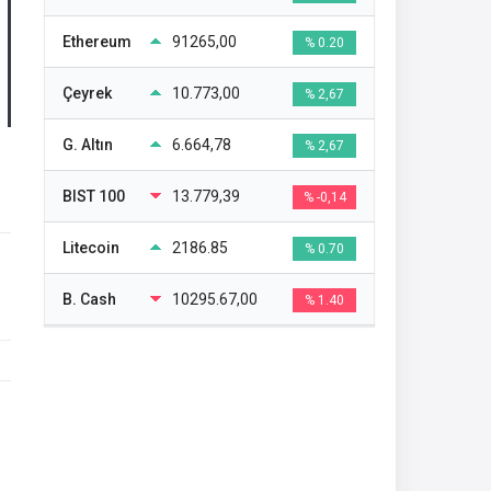
Ethereum
91265,00
% 0.20
Çeyrek
10.773,00
% 2,67
G. Altın
6.664,78
% 2,67
BIST 100
13.779,39
% -0,14
Litecoin
2186.85
% 0.70
B. Cash
10295.67,00
% 1.40