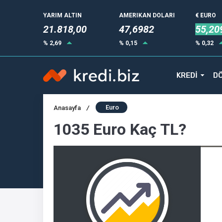
YARIM ALTIN
AMERIKAN DOLARI
€ EURO
21.818,00
47,6982
55,20
% 2,69
% 0,15
% 0,32
KREDİ
DÖ
Euro
Anasayfa
/
1035 Euro Kaç TL?