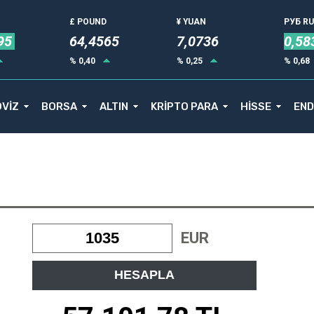
£ POUND
¥ YUAN
РУБ R
95
64,4565
7,0736
0,58
% 0,40
% 0,25
% 0,68
VİZ
BORSA
ALTIN
KRİPTO PARA
HİSSE
END
EUR
HESAPLA