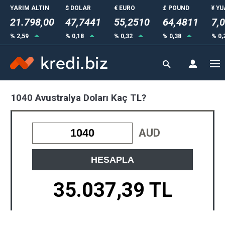
YARIM ALTIN
$ DOLAR
€ EURO
£ POUND
¥ Y
21.798,00
47,7441
55,2510
64,4811
7,
% 2,59
% 0,18
% 0,32
% 0,38
% 0,
1040 Avustralya Doları Kaç TL?
AUD
HESAPLA
35.037,39 TL