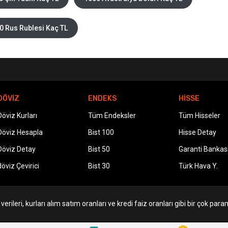
0 Rus Rublesi Kaç TL
DÖVİZ
ENDEKS
HİSSE
Döviz Kurları
Tüm Endeksler
Tüm Hisseler
Döviz Hesapla
Bist 100
Hisse Detay
Döviz Detay
Bist 50
Garanti Bankas
döviz Çevirici
Bist 30
Türk Hava Y.
erileri, kurları alım satım oranları ve kredi faiz oranları gibi bir çok param