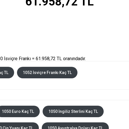
61.958,72 TL
 İsviçre Frankı = 61.958,72 TL oranındadır.
aç TL
1052 İsviçre Frankı Kaç TL
1050 Euro Kaç TL
1050 İngiliz Sterlini Kaç TL
0 Çin Yuanı Kaç TL
1050 Avustralya Doları Kaç TL