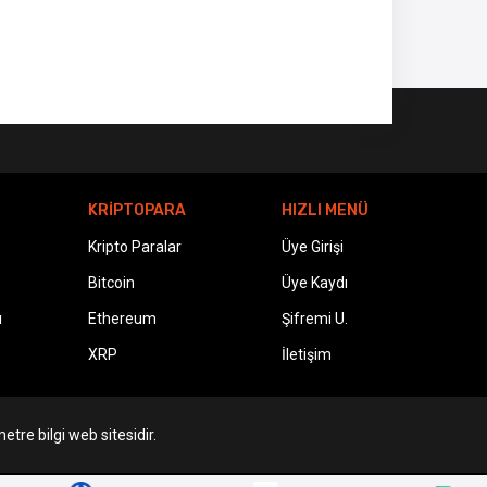
KRİPTOPARA
HIZLI MENÜ
Kripto Paralar
Üye Girişi
Bitcoin
Üye Kaydı
ı
Ethereum
Şifremi U.
XRP
İletişim
etre bilgi web sitesidir.