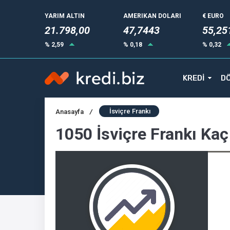
YARIM ALTIN
AMERIKAN DOLARI
€ EURO
21.798,00
47,7443
55,25
% 2,59
% 0,18
% 0,32
KREDİ
DÖ
İsviçre Frankı
Anasayfa
/
1050 İsviçre Frankı Kaç