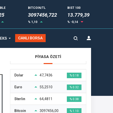
UBLE
BITCOIN/TL
BIST 100
32
3097456,722
13.779,39
% 1,10
% -0,14
CANLI BORSA
EKS
PİYASA ÖZETİ
Dolar
47,7436
% 0.18
Euro
55,2510
% 0.32
Sterlin
64,4811
% 0.38
Bitcoin
3097456,00
% 1.10