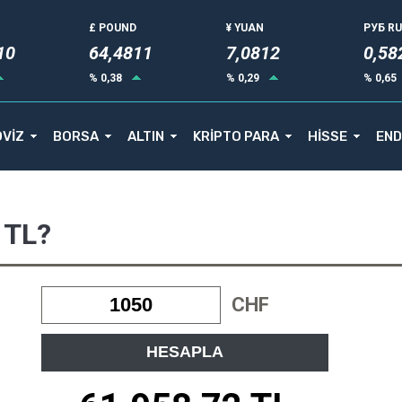
£ POUND
¥ YUAN
РУБ R
14
64,4811
7,0812
0,58
% 0,38
% 0,29
% 0,65
VİZ
BORSA
ALTIN
KRİPTO PARA
HİSSE
END
 TL?
CHF
HESAPLA