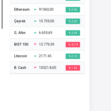
Ethereum
91360,00
% 0.90
Çeyrek
10.759,00
% 2,60
G. Altın
6.659,69
% 2,59
BIST 100
13.779,39
% -0,14
Litecoin
2171.45
% 0.10
B. Cash
10321.8,00
% 1.60