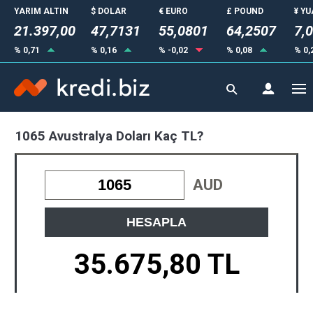
YARIM ALTIN
$ DOLAR
€ EURO
£ POUND
¥ Y
21.397,00
47,7131
55,0801
64,2507
7,
% 0,71
% 0,16
% -0,02
% 0,08
% 0,
1065 Avustralya Doları Kaç TL?
AUD
HESAPLA
35.675,80 TL