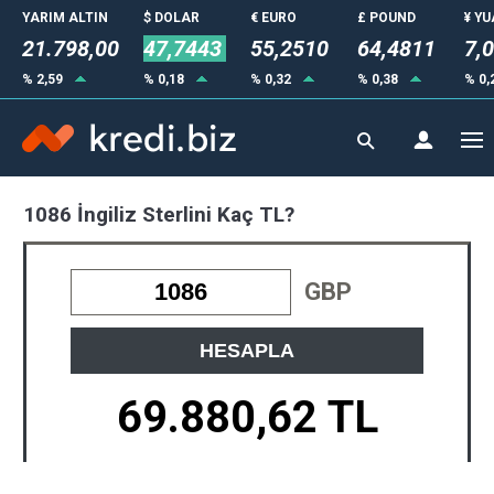
YARIM ALTIN
$ DOLAR
€ EURO
£ POUND
¥ Y
21.798,00
47,7443
55,2510
64,4811
7,
% 2,59
% 0,18
% 0,32
% 0,38
% 0,
1086 İngiliz Sterlini Kaç TL?
GBP
HESAPLA
69.880,62 TL