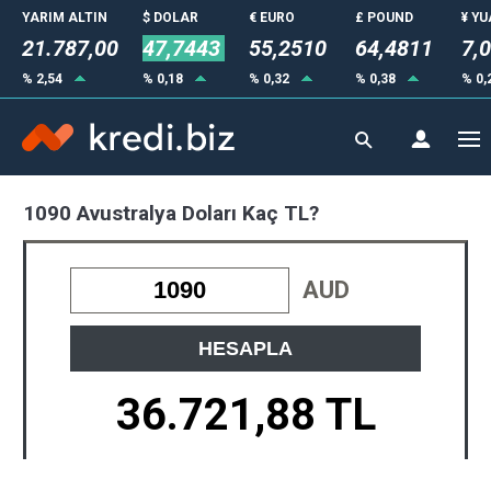
YARIM ALTIN
$ DOLAR
€ EURO
£ POUND
¥ Y
21.787,00
47,7443
55,2510
64,4811
7,
% 2,54
% 0,18
% 0,32
% 0,38
% 0,
1090 Avustralya Doları Kaç TL?
AUD
HESAPLA
36.721,88 TL