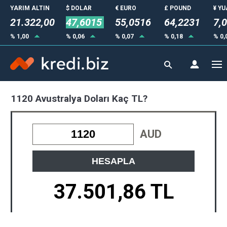
YARIM ALTIN
$ DOLAR
€ EURO
£ POUND
¥ Y
21.322,00
47,6015
55,0516
64,2231
7,
% 1,00
% 0,06
% 0,07
% 0,18
% 0,
1120 Avustralya Doları Kaç TL?
AUD
HESAPLA
37.501,86 TL