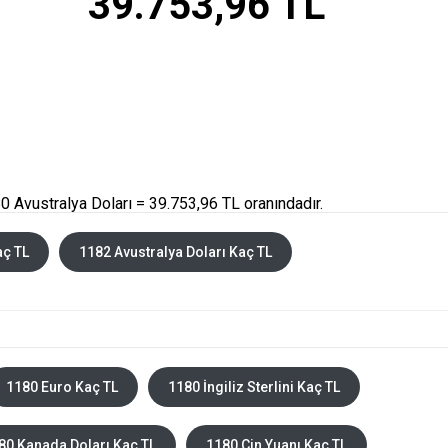
39.753,96 TL
 Avustralya Doları = 39.753,96 TL oranındadır.
aç TL
1182 Avustralya Doları Kaç TL
1180 Euro Kaç TL
1180 İngiliz Sterlini Kaç TL
80 Kanada Doları Kaç TL
1180 Çin Yuanı Kaç TL