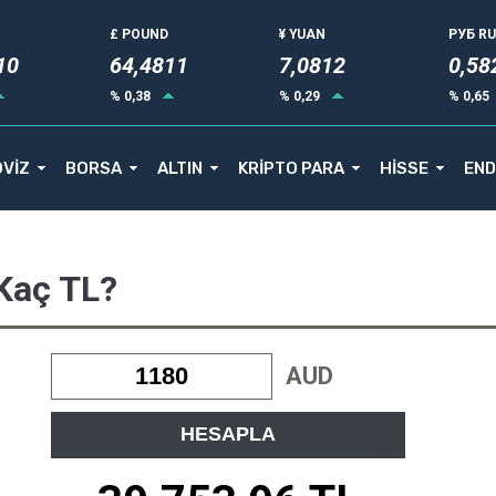
£ POUND
¥ YUAN
РУБ R
10
64,4811
7,0812
0,58
% 0,38
% 0,29
% 0,65
VİZ
BORSA
ALTIN
KRİPTO PARA
HİSSE
END
 Kaç TL?
AUD
HESAPLA