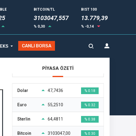
UBLE
BITCOIN/TL
BIST 100
25
3103047,557
13.779,39
% 0,30
% -0,14
CANLI BORSA
EKS
PİYASA ÖZETİ
Dolar
47,7436
% 0.18
Euro
55,2510
% 0.32
Sterlin
64,4811
% 0.38
Bitcoin
3103047,00
% 0.30