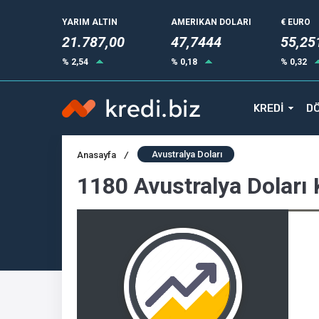
YARIM ALTIN
AMERIKAN DOLARI
€ EURO
21.787,00
47,7444
55,25
% 2,54
% 0,18
% 0,32
KREDİ
DÖ
Avustralya Doları
Anasayfa
/
1180 Avustralya Doları