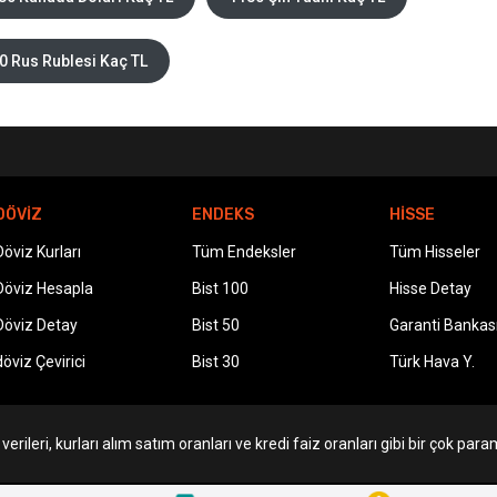
0 Rus Rublesi Kaç TL
DÖVİZ
ENDEKS
HİSSE
Döviz Kurları
Tüm Endeksler
Tüm Hisseler
Döviz Hesapla
Bist 100
Hisse Detay
Döviz Detay
Bist 50
Garanti Bankas
döviz Çevirici
Bist 30
Türk Hava Y.
erileri, kurları alım satım oranları ve kredi faiz oranları gibi bir çok param