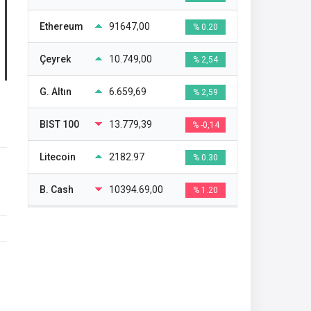
Ethereum
91647,00
% 0.20
Çeyrek
10.749,00
% 2,54
G. Altın
6.659,69
% 2,59
BIST 100
13.779,39
% -0,14
Litecoin
2182.97
% 0.30
B. Cash
10394.69,00
% 1.20