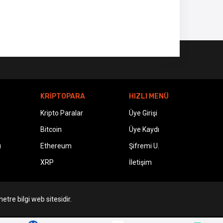
KRİPTOPARA
HIZLI MENÜ
Kripto Paralar
Üye Girişi
Bitcoin
Üye Kaydı
ı
Ethereum
Şifremi U.
XRP
İletişim
etre bilgi web sitesidir.