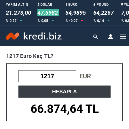
YARIM ALTIN
$ DOLAR
€ EURO
£ POUND
¥ Y
21.273,00
47,5982
54,9895
64,2267
7,
% 0,77
% 0,05
% -0,07
% 0,14
% 0,
1217 Euro Kaç TL?
EUR
HESAPLA
66.874,64 TL