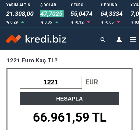
YARIM ALTIN
$ DOLAR
€ EURO
£ POUND
¥ Y
21.308,00
47,7025
55,0474
64,3334
7,
% 0,29
% 0,05
% -0,12
% -0,05
% 0,
1221 Euro Kaç TL?
EUR
HESAPLA
66.961,59 TL