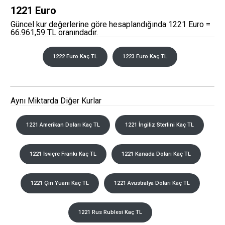
1221 Euro
Güncel kur değerlerine göre hesaplandığında 1221 Euro =
66.961,59 TL oranındadır.
1222 Euro Kaç TL
1223 Euro Kaç TL
Aynı Miktarda Diğer Kurlar
1221 Amerikan Doları Kaç TL
1221 İngiliz Sterlini Kaç TL
1221 İsviçre Frankı Kaç TL
1221 Kanada Doları Kaç TL
1221 Çin Yuanı Kaç TL
1221 Avustralya Doları Kaç TL
1221 Rus Rublesi Kaç TL