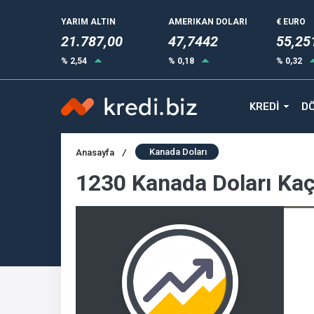
YARIM ALTIN
AMERIKAN DOLARI
€ EURO
21.787,00
47,7442
55,25
% 2,54
% 0,18
% 0,32
KREDİ
DÖ
Kanada Doları
Anasayfa
/
1230 Kanada Doları Ka