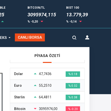
UBLE
BITCOIN/TL
BIST 100
35
3095974,115
13.779,39
% -0,20
% -0,14
CANLI BORSA
EKS
PİYASA ÖZETİ
Dolar
47,7436
% 0.18
Euro
55,2510
% 0.32
Sterlin
64,4811
% 0.38
Bitcoin
3095974,00
% -0.20