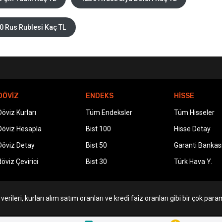
0 Rus Rublesi Kaç TL
DÖVİZ
ENDEKS
HİSSE
Döviz Kurları
Tüm Endeksler
Tüm Hisseler
Döviz Hesapla
Bist 100
Hisse Detay
Döviz Detay
Bist 50
Garanti Bankas
döviz Çevirici
Bist 30
Türk Hava Y.
erileri, kurları alım satım oranları ve kredi faiz oranları gibi bir çok param