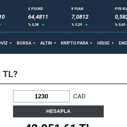
£ POUND
¥ YUAN
РУБ R
14
64,4811
7,0812
0,58
% 0,38
% 0,29
% 0,65
VİZ
BORSA
ALTIN
KRİPTO PARA
HİSSE
END
ç TL?
CAD
HESAPLA