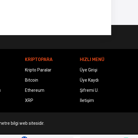
KRİPTOPARA
HIZLI MENÜ
Kripto Paralar
Üye Girişi
Bitcoin
Üye Kaydı
ı
Ethereum
Şifremi U.
XRP
İletişim
etre bilgi web sitesidir.