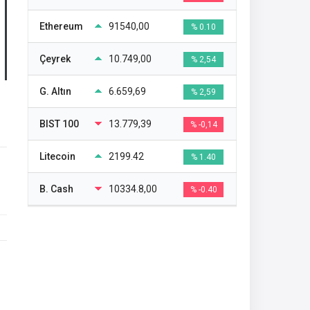
Ethereum
91540,00
% 0.10
Çeyrek
10.749,00
% 2,54
G. Altın
6.659,69
% 2,59
BIST 100
13.779,39
% -0,14
Litecoin
2199.42
% 1.40
B. Cash
10334.8,00
% -0.40