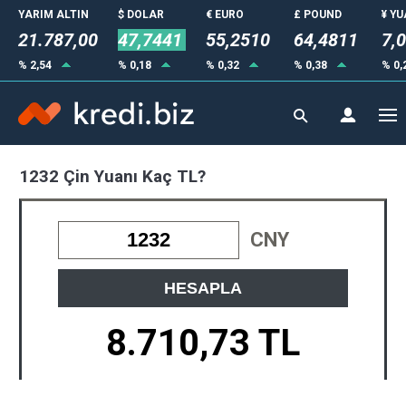
YARIM ALTIN
$ DOLAR
€ EURO
£ POUND
¥ Y
21.787,00
47,7441
55,2510
64,4811
7,
% 2,54
% 0,18
% 0,32
% 0,38
% 0,
1232 Çin Yuanı Kaç TL?
CNY
HESAPLA
8.710,73 TL