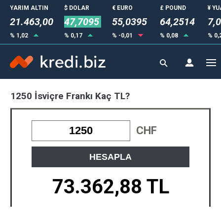
YARIM ALTIN
$ DOLAR
€ EURO
£ POUND
¥ Y
21.463,00
47,7095
55,0395
64,2514
7,
% 1,02
% 0,17
% -0,01
% 0,08
% 0,
1250 İsviçre Frankı Kaç TL?
CHF
HESAPLA
73.362,88 TL