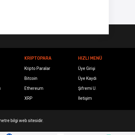
KRİPTOPARA
HIZLI MENÜ
Kripto Paralar
Üye Girişi
Bitcoin
Üye Kaydı
ı
Ethereum
Şifremi U.
XRP
İletişim
etre bilgi web sitesidir.