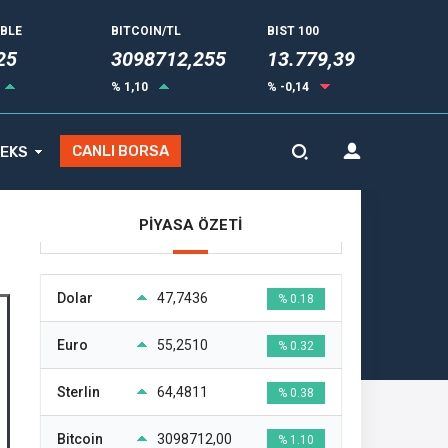
UBLE
BITCOIN/TL
BIST 100
31
3098712,255
13.779,39
% 1,10
% -0,14
CANLI BORSA
EKS
PİYASA ÖZETİ
Dolar
47,7436
% 0.18
Euro
55,2510
% 0.32
Sterlin
64,4811
% 0.38
Bitcoin
3098712,00
% 1.10