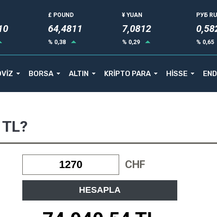
£ POUND
¥ YUAN
РУБ R
11
64,4811
7,0812
0,58
% 0,38
% 0,29
% 0,65
VİZ
BORSA
ALTIN
KRİPTO PARA
HİSSE
END
 TL?
CHF
HESAPLA