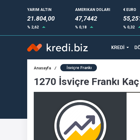
YARIM ALTIN
AMERIKAN DOLARI
€ EURO
21.804,00
47,7442
55,25
% 2,62
% 0,18
% 0,32
KREDİ
DÖ
İsviçre Frankı
Anasayfa
/
1270 İsviçre Frankı Kaç