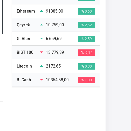
Ethereum
91385,00
% 0.60
Çeyrek
10.759,00
% 2,62
G. Altın
6.659,69
% 2,59
BIST 100
13.779,39
% -0,14
Litecoin
2172.65
% 0.00
B. Cash
10354.58,00
% 1.00