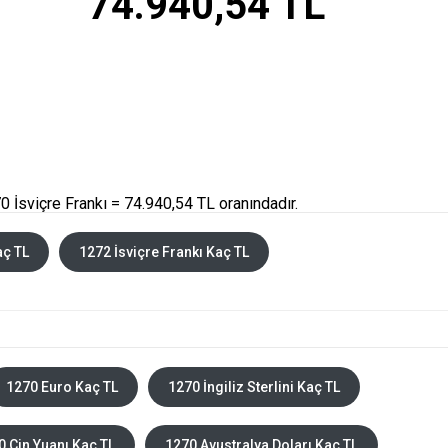
74.940,54 TL
 İsviçre Frankı = 74.940,54 TL oranındadır.
aç TL
1272 İsviçre Frankı Kaç TL
1270 Euro Kaç TL
1270 İngiliz Sterlini Kaç TL
0 Çin Yuanı Kaç TL
1270 Avustralya Doları Kaç TL