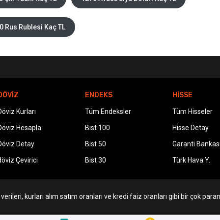
0 Rus Rublesi Kaç TL
DÖVİZ
ENDEKS
HİSSE
Döviz Kurları
Tüm Endeksler
Tüm Hisseler
Döviz Hesapla
Bist 100
Hisse Detay
Döviz Detay
Bist 50
Garanti Bankas
döviz Çevirici
Bist 30
Türk Hava Y.
erileri, kurları alım satım oranları ve kredi faiz oranları gibi bir çok param