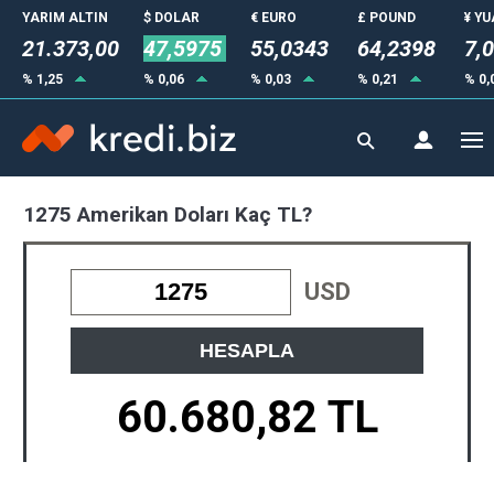
YARIM ALTIN
$ DOLAR
€ EURO
£ POUND
¥ Y
21.373,00
47,5975
55,0343
64,2398
7,
% 1,25
% 0,06
% 0,03
% 0,21
% 0,
1275 Amerikan Doları Kaç TL?
USD
HESAPLA
60.680,82 TL