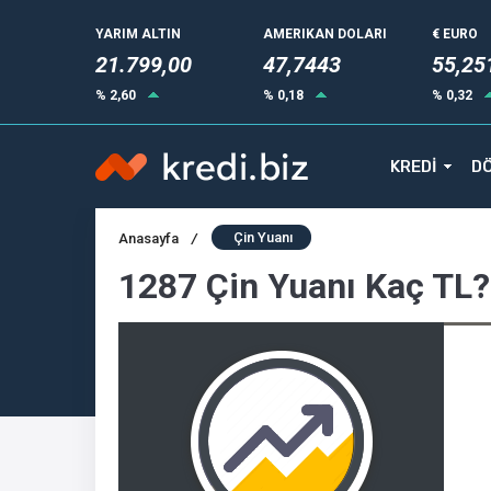
YARIM ALTIN
AMERIKAN DOLARI
€ EURO
21.799,00
47,7443
55,25
% 2,60
% 0,18
% 0,32
KREDİ
DÖ
Çin Yuanı
Anasayfa
/
1287 Çin Yuanı Kaç TL?