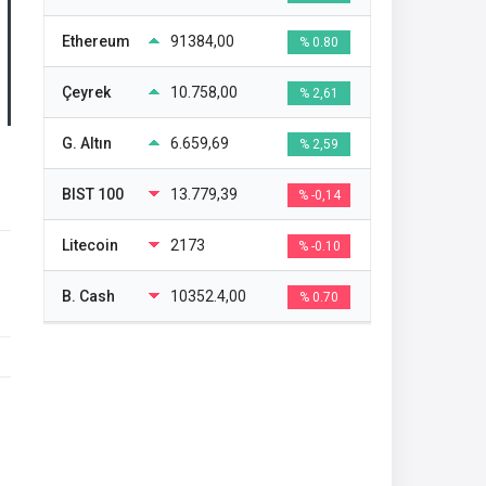
Ethereum
91384,00
% 0.80
Çeyrek
10.758,00
% 2,61
G. Altın
6.659,69
% 2,59
BIST 100
13.779,39
% -0,14
Litecoin
2173
% -0.10
B. Cash
10352.4,00
% 0.70