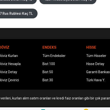
7 Rus Rublesi Kaç TL
DÖVİZ
ENDEKS
HİSSE
Döviz Kurları
Tüm Endeksler
Tüm Hisseler
Döviz Hesapla
Bist 100
Hisse Detay
Döviz Detay
Bist 50
Garanti Bankas
döviz Çevirici
Bist 30
Türk Hava Y.
erileri, kurları alım satım oranları ve kredi faiz oranları gibi bir çok param