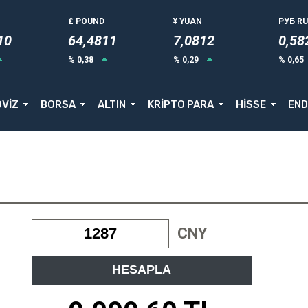
£ POUND
¥ YUAN
РУБ R
14
64,4811
7,0812
0,58
% 0,38
% 0,29
% 0,65
VİZ
BORSA
ALTIN
KRİPTO PARA
HİSSE
END
CNY
HESAPLA