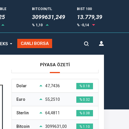
UBLE
BITCOIN/TL
BIST 100
34
3099631,249
13.779,39
% 1,10
% -0,14
CANLI BORSA
EKS
PİYASA ÖZETİ
Dolar
47,7436
% 0.18
Euro
55,2510
% 0.32
Sterlin
64,4811
% 0.38
Bitcoin
3099631,00
% 1.10