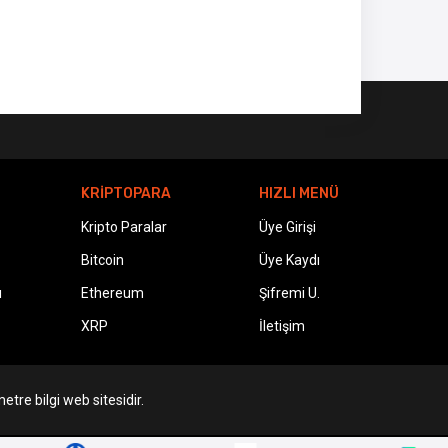
KRİPTOPARA
HIZLI MENÜ
Kripto Paralar
Üye Girişi
Bitcoin
Üye Kaydı
ı
Ethereum
Şifremi U.
XRP
İletişim
etre bilgi web sitesidir.