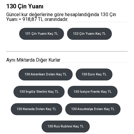
130 Çin Yuanı
Güncel kur değerlerine göre hesaplandığında 130 Çin
Yuanı = 918,87 TL oranındadır.
131 Çin Yuanı Kaç TL
132 Çin Yuanı Kaç TL
Aynı Miktarda Diğer Kurlar
130 Amerikan Doları Kaç TL
130 Euro Kaç TL
130 İngiliz Sterlini Kaç TL
130 İsviçre Frankı Kaç TL
130 Kanada Doları Kaç TL
130 Avustralya Doları Kaç TL
130 Rus Rublesi Kaç TL