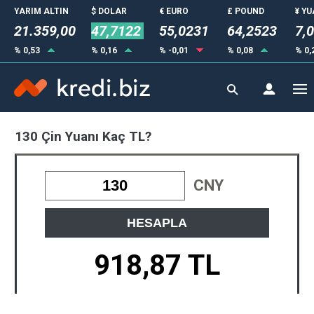
YARIM ALTIN
$ DOLAR
€ EURO
£ POUND
¥ Y
21.359,00
47,7122
55,0231
64,2523
7,
% 0,53
% 0,16
% -0,01
% 0,08
% 0,
130 Çin Yuanı Kaç TL?
CNY
HESAPLA
918,87 TL