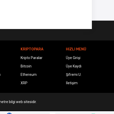
KRİPTOPARA
HIZLI MENÜ
Kripto Paralar
Üye Girişi
Bitcoin
Üye Kaydı
ı
Ethereum
Şifremi U.
XRP
İletişim
etre bilgi web sitesidir.