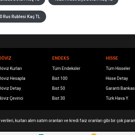
0 Rus Rublesi Kaç TL
DÖVİZ
ENDEKS
HİSSE
Döviz Kurları
Tüm Endeksler
Tüm Hisseler
Döviz Hesapla
Bist 100
Hisse Detay
Döviz Detay
Bist 50
Garanti Bankas
döviz Çevirici
Bist 30
Türk Hava Y.
erileri, kurları alım satım oranları ve kredi faiz oranları gibi bir çok param