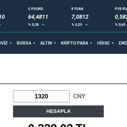
£ POUND
¥ YUAN
РУБ R
11
64,4811
7,0812
0,58
% 0,38
% 0,29
% 0,65
VİZ
BORSA
ALTIN
KRİPTO PARA
HİSSE
END
CNY
HESAPLA