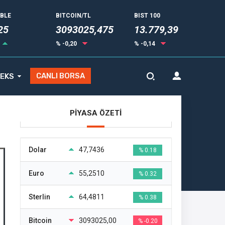
UBLE
BITCOIN/TL
BIST 100
33
3093025,475
13.779,39
% -0,20
% -0,14
CANLI BORSA
EKS
PİYASA ÖZETİ
Dolar
47,7436
% 0.18
Euro
55,2510
% 0.32
Sterlin
64,4811
% 0.38
Bitcoin
3093025,00
% -0.20