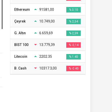
Ethereum
91581,00
% 0.10
Çeyrek
10.749,00
% 2,54
G. Altın
6.659,69
% 2,59
BIST 100
13.779,39
% -0,14
Litecoin
2202.35
% 1.40
B. Cash
10317.3,00
% -0.40