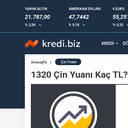
YARIM ALTIN
AMERIKAN DOLARI
€ EURO
21.787,00
47,7442
55,25
% 2,54
% 0,18
% 0,32
KREDİ
DÖ
Çin Yuanı
Anasayfa
/
1320 Çin Yuanı Kaç TL?