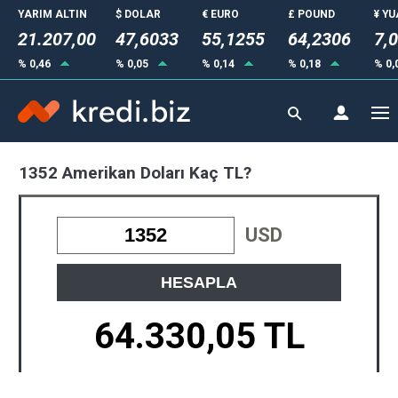
YARIM ALTIN
$ DOLAR
€ EURO
£ POUND
¥ Y
21.207,00
47,6033
55,1255
64,2306
7,
% 0,46
% 0,05
% 0,14
% 0,18
% 0,
1352 Amerikan Doları Kaç TL?
USD
HESAPLA
64.330,05 TL