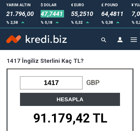
YARIM ALTIN
$ DOLAR
€ EURO
£ POUND
¥ Y
21.796,00
47,7441
55,2510
64,4811
7,
% 2,58
% 0,18
% 0,32
% 0,38
% 0,
1417 İngiliz Sterlini Kaç TL?
GBP
HESAPLA
91.179,42 TL