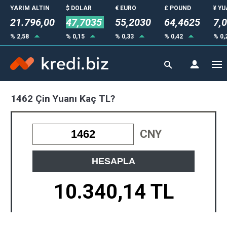
YARIM ALTIN
$ DOLAR
€ EURO
£ POUND
¥ Y
21.796,00
47,7035
55,2030
64,4625
7,
% 2,58
% 0,15
% 0,33
% 0,42
% 0,
1462 Çin Yuanı Kaç TL?
CNY
HESAPLA
10.340,14 TL