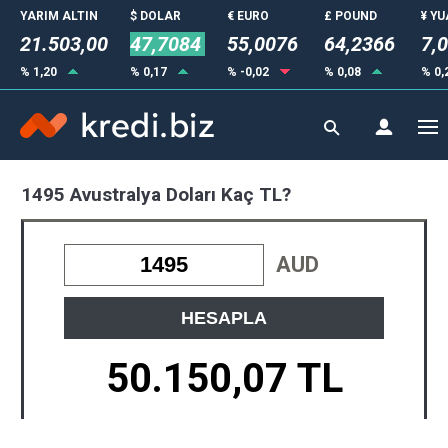
YARIM ALTIN
$ DOLAR
€ EURO
£ POUND
¥ Y
21.503,00
47,7084
55,0076
64,2366
7,
% 1,20
% 0,17
% -0,02
% 0,08
% 0,
1495 Avustralya Doları Kaç TL?
AUD
HESAPLA
50.150,07 TL