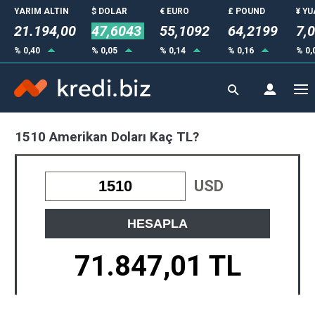
YARIM ALTIN
$ DOLAR
€ EURO
£ POUND
¥ Y
21.194,00
47,6043
55,1092
64,2199
7,
% 0,40
% 0,05
% 0,14
% 0,16
% 0,
1510 Amerikan Doları Kaç TL?
USD
HESAPLA
71.847,01 TL