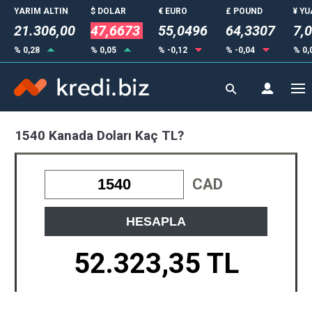
YARIM ALTIN
$ DOLAR
€ EURO
£ POUND
¥ Y
21.306,00
47,6673
55,0496
64,3307
7,
% 0,28
% 0,05
% -0,12
% -0,04
% 0,
1540 Kanada Doları Kaç TL?
CAD
HESAPLA
52.323,35 TL