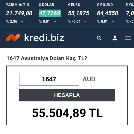
YARIM ALTIN
$ DOLAR
€ EURO
£ POUND
¥ Y
21.749,00
47,7265
55,1875
64,4550
7,
% 2,36
% 0,01
% -0,04
% 0,01
% -0
1647 Avustralya Doları Kaç TL?
AUD
HESAPLA
55.504,89 TL