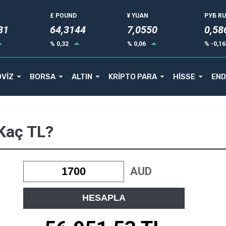
£ POUND
¥ YUAN
РУБ R
84
64,3144
7,0550
0,58
% 0,32
% 0,06
% -0,1
VİZ
BORSA
ALTIN
KRİPTO PARA
HİSSE
END
 Kaç TL?
AUD
HESAPLA