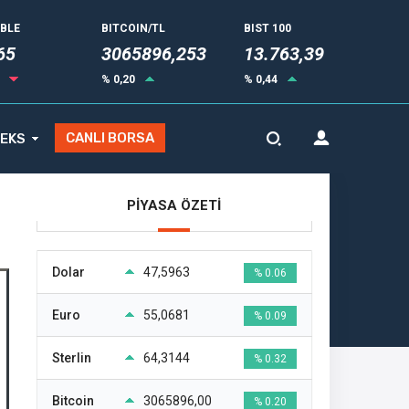
UBLE
BITCOIN/TL
BIST 100
75
3065896,253
13.763,39
6
% 0,20
% 0,44
CANLI BORSA
EKS
PİYASA ÖZETİ
Dolar
47,5963
% 0.06
Euro
55,0681
% 0.09
Sterlin
64,3144
% 0.32
Bitcoin
3065896,00
% 0.20