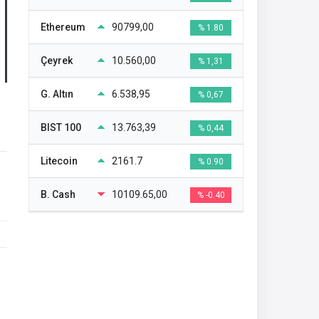
Ethereum
90799,00
% 1.80
Çeyrek
10.560,00
% 1,31
G. Altın
6.538,95
% 0,67
BIST 100
13.763,39
% 0,44
Litecoin
2161.7
% 0.90
B. Cash
10109.65,00
% -0.40