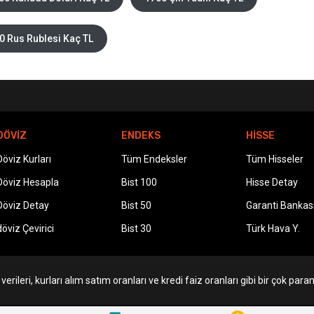
0 Rus Rublesi Kaç TL
DÖVİZ
ENDEKS
HİSSE
Döviz Kurları
Tüm Endeksler
Tüm Hisseler
Döviz Hesapla
Bist 100
Hisse Detay
Döviz Detay
Bist 50
Garanti Bankas
döviz Çevirici
Bist 30
Türk Hava Y.
erileri, kurları alım satım oranları ve kredi faiz oranları gibi bir çok param