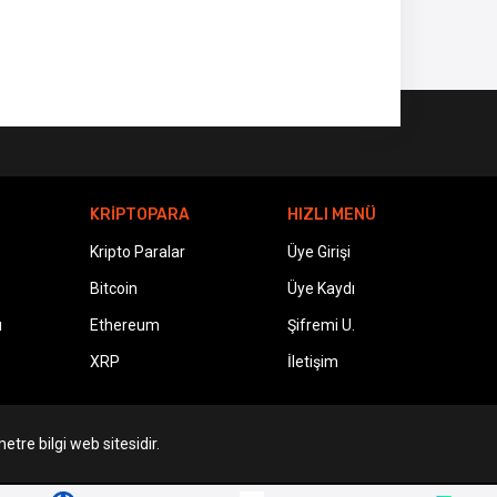
KRİPTOPARA
HIZLI MENÜ
Kripto Paralar
Üye Girişi
Bitcoin
Üye Kaydı
ı
Ethereum
Şifremi U.
XRP
İletişim
etre bilgi web sitesidir.