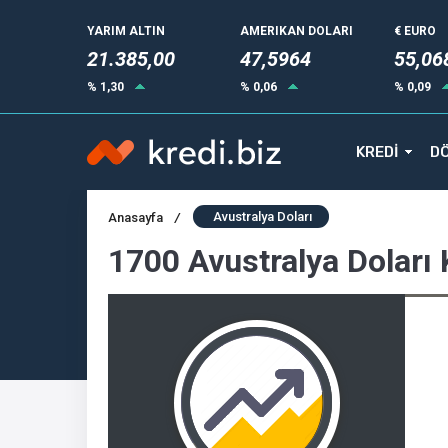
YARIM ALTIN
AMERIKAN DOLARI
€ EURO
21.385,00
47,5964
55,06
% 1,30
% 0,06
% 0,09
KREDİ
DÖ
Avustralya Doları
Anasayfa
/
1700 Avustralya Doları