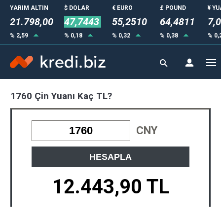
YARIM ALTIN
$ DOLAR
€ EURO
£ POUND
¥ Y
21.798,00
47,7443
55,2510
64,4811
7,
% 2,59
% 0,18
% 0,32
% 0,38
% 0,
1760 Çin Yuanı Kaç TL?
CNY
HESAPLA
12.443,90 TL