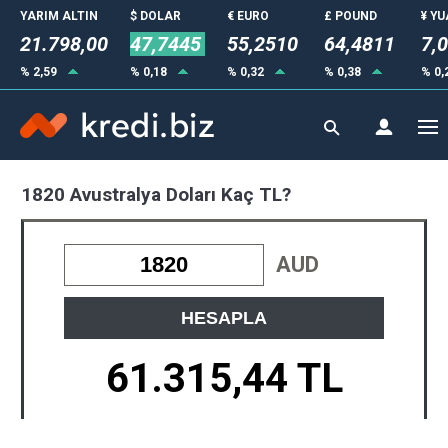
YARIM ALTIN
$ DOLAR
€ EURO
£ POUND
¥ Y
21.798,00
47,7445
55,2510
64,4811
7,
% 2,59
% 0,18
% 0,32
% 0,38
% 0,
1820 Avustralya Doları Kaç TL?
AUD
HESAPLA
61.315,44 TL