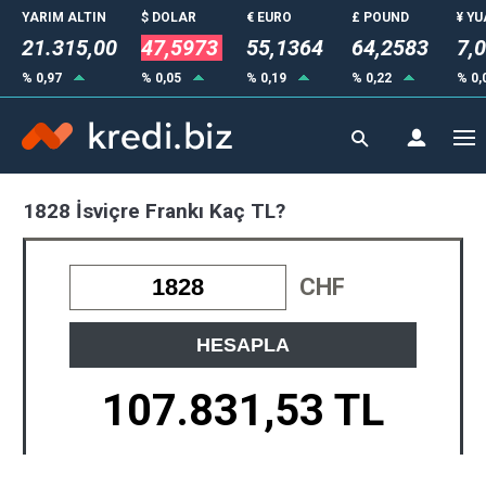
YARIM ALTIN
$ DOLAR
€ EURO
£ POUND
¥ Y
21.315,00
47,5973
55,1364
64,2583
7,
% 0,97
% 0,05
% 0,19
% 0,22
% 0,
1828 İsviçre Frankı Kaç TL?
CHF
HESAPLA
107.831,53 TL